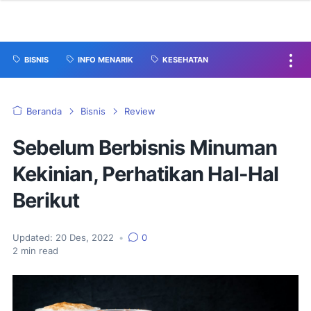
BISNIS
INFO MENARIK
KESEHATAN
Beranda
Bisnis
Review
Sebelum Berbisnis Minuman
Kekinian, Perhatikan Hal-Hal
Berikut
Updated:
20 Des, 2022
•
0
2
min read