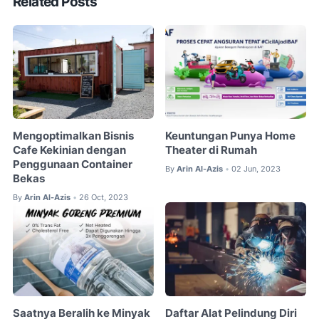
Related Posts
Mengoptimalkan Bisnis
Keuntungan Punya Home
Cafe Kekinian dengan
Theater di Rumah
Penggunaan Container
By
Arin Al-Azis
02 Jun, 2023
•
Bekas
By
Arin Al-Azis
26 Oct, 2023
•
Saatnya Beralih ke Minyak
Daftar Alat Pelindung Diri